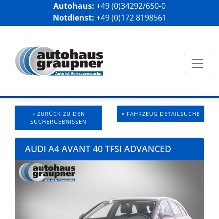
Autohaus:
+49 (0)34292/650-0
Notdienst:
+49 (0)172 8198561
» ZURÜCK ZU DEN
» FAHRZEUG DETAILSUCHE
SUCHERGEBNISSEN
AUDI A4 AVANT 40 TFSI ADVANCED