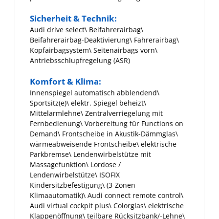
Sicherheit & Technik:
Audi drive select\ Beifahrerairbag\
Beifahrerairbag-Deaktivierung\ Fahrerairbag\
Kopfairbagsystem\ Seitenairbags vorn\
Antriebsschlupfregelung (ASR)
Komfort & Klima:
Innenspiegel automatisch abblendend\
Sportsitz(e)\ elektr. Spiegel beheizt\
Mittelarmlehne\ Zentralverriegelung mit
Fernbedienung\ Vorbereitung für Functions on
Demand\ Frontscheibe in Akustik-Dämmglas\
wärmeabweisende Frontscheibe\ elektrische
Parkbremse\ Lendenwirbelstütze mit
Massagefunktion\ Lordose /
Lendenwirbelstütze\ ISOFIX
Kindersitzbefestigung\ (3-Zonen
Klimaautomatik)\ Audi connect remote control\
Audi virtual cockpit plus\ Colorglas\ elektrische
Klappenöffnung\ teilbare Rücksitzbank/-Lehne\