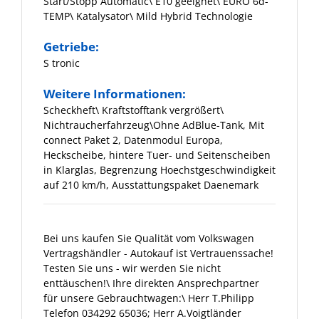
Start/Stopp Automatic\ E10 geeignet\ EURO 6d-
TEMP\ Katalysator\ Mild Hybrid Technologie
Getriebe:
S tronic
Weitere Informationen:
Scheckheft\ Kraftstofftank vergrößert\
Nichtraucherfahrzeug\Ohne AdBlue-Tank, Mit
connect Paket 2, Datenmodul Europa,
Heckscheibe, hintere Tuer- und Seitenscheiben
in Klarglas, Begrenzung Hoechstgeschwindigkeit
auf 210 km/h, Ausstattungspaket Daenemark
Bei uns kaufen Sie Qualität vom Volkswagen
Vertragshändler - Autokauf ist Vertrauenssache!
Testen Sie uns - wir werden Sie nicht
enttäuschen!\ Ihre direkten Ansprechpartner
für unsere Gebrauchtwagen:\ Herr T.Philipp
Telefon 034292 65036; Herr A.Voigtländer