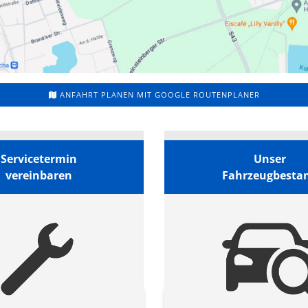
ANFAHRT PLANEN MIT GOOGLE ROUTENPLANER
Servicetermin
Unser
vereinbaren
Fahrzeugbesta