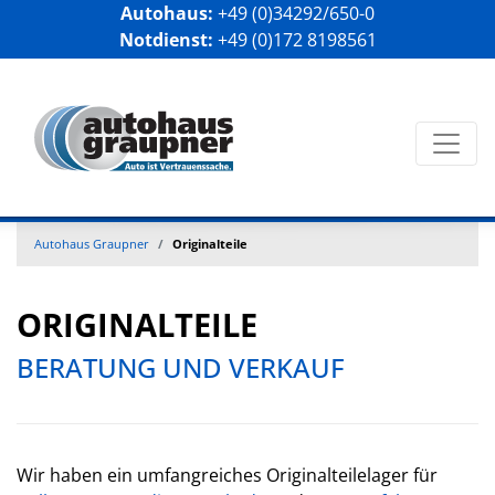
Autohaus:
+49 (0)34292/650-0
Notdienst:
+49 (0)172 8198561
Autohaus Graupner
Originalteile
ORIGINALTEILE
BERATUNG UND VERKAUF
Wir haben ein umfangreiches Originalteilelager für