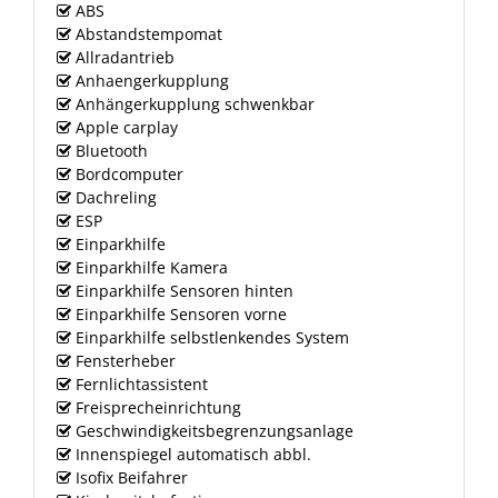
ABS
Abstandstempomat
Allradantrieb
Anhaengerkupplung
Anhängerkupplung schwenkbar
Apple carplay
Bluetooth
Bordcomputer
Dachreling
ESP
Einparkhilfe
Einparkhilfe Kamera
Einparkhilfe Sensoren hinten
Einparkhilfe Sensoren vorne
Einparkhilfe selbstlenkendes System
Fensterheber
Fernlichtassistent
Freisprecheinrichtung
Geschwindigkeitsbegrenzungsanlage
Innenspiegel automatisch abbl.
Isofix Beifahrer