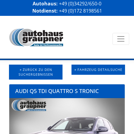
Autohaus:
+49 (0)34292/650-0
Notdienst:
+49 (0)172 8198561
» ZURÜCK ZU DEN
» FAHRZEUG DETAILSUCHE
SUCHERGEBNISSEN
AUDI Q5 TDI QUATTRO S TRONIC