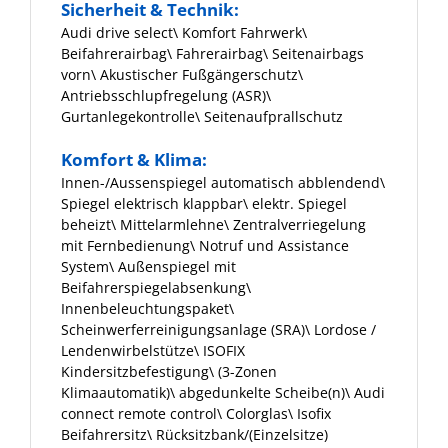
Sicherheit & Technik:
Audi drive select\ Komfort Fahrwerk\
Beifahrerairbag\ Fahrerairbag\ Seitenairbags
vorn\ Akustischer Fußgängerschutz\
Antriebsschlupfregelung (ASR)\
Gurtanlegekontrolle\ Seitenaufprallschutz
Komfort & Klima:
Innen-/Aussenspiegel automatisch abblendend\
Spiegel elektrisch klappbar\ elektr. Spiegel
beheizt\ Mittelarmlehne\ Zentralverriegelung
mit Fernbedienung\ Notruf und Assistance
System\ Außenspiegel mit
Beifahrerspiegelabsenkung\
Innenbeleuchtungspaket\
Scheinwerferreinigungsanlage (SRA)\ Lordose /
Lendenwirbelstütze\ ISOFIX
Kindersitzbefestigung\ (3-Zonen
Klimaautomatik)\ abgedunkelte Scheibe(n)\ Audi
connect remote control\ Colorglas\ Isofix
Beifahrersitz\ Rücksitzbank/(Einzelsitze)